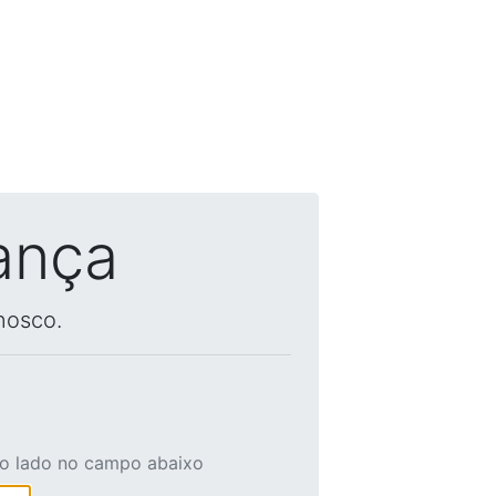
ança
nosco.
ao lado no campo abaixo