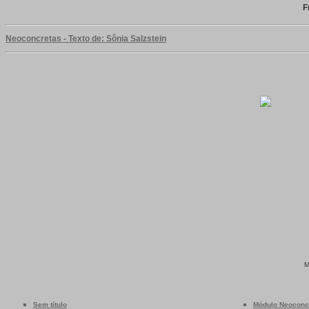
F
Neoconcretas - Texto de: Sônia Salzstein
Sem título
Módulo Neoconc