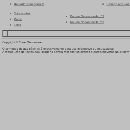
Unidade Neoconcreta
Espaço circular
Três pontos
Coluna Neoconcreta nº1
Ponte
Coluna Neoconcreta nº2
Terra
Copyright © Franz Weissmann
O conteúdo destas páginas é exclusivamente para uso informativo ou educacional.
A reprodução de textos e/ou imagens deverá respeitar os direitos autorais previstos na lei be