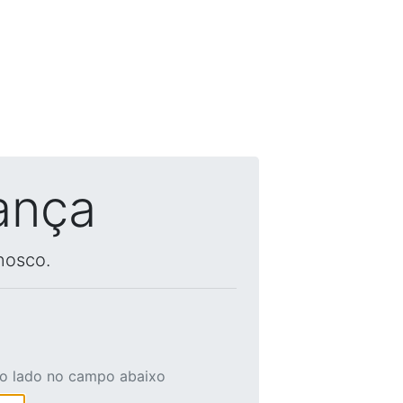
ança
nosco.
ao lado no campo abaixo