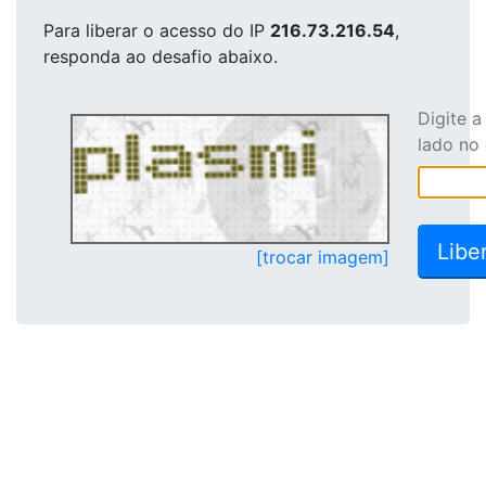
Para liberar o acesso
do IP
216.73.216.54
,
responda ao desafio abaixo.
Digite 
lado no
[trocar imagem]